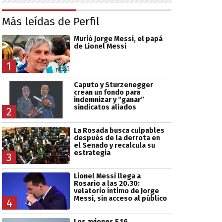
Más leídas de Perfil
Murió Jorge Messi, el papá
de Lionel Messi
1
Caputo y Sturzenegger
crean un fondo para
indemnizar y “ganar”
sindicatos aliados
2
La Rosada busca culpables
después de la derrota en
el Senado y recalcula su
estrategia
3
Lionel Messi llega a
Rosario a las 20.30:
velatorio íntimo de Jorge
Messi, sin acceso al público
4
Los aviones F 16