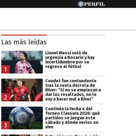
Las más leídas
Lionel Messi voló de
urgencia a Rosario y hay
incertidumbre por su
regreso al fútbol
1
Coudet fue contundente
tras la sexta derrota de
River: “Si no se empiezan a
dar los resultados, no le
2
voy a hacer mal a River”
Continúa la Fecha 4 del
Torneo Clausura 2026: qué
partidos se juegan este
sábado y dónde verlos en
3
vivo