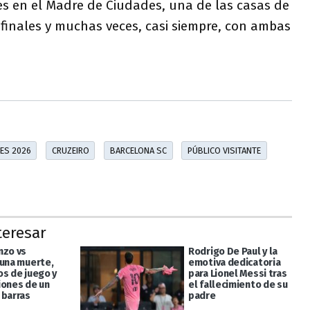
es en el Madre de Ciudades, una de las casas de
s finales y muchas veces, casi siempre, con ambas
ES 2026
CRUZEIRO
BARCELONA SC
PÚBLICO VISITANTE
teresar
nzo vs
Rodrigo De Paul y la
 una muerte,
emotiva dedicatoria
os de juego y
para Lionel Messi tras
iones de un
el fallecimiento de su
 barras
padre