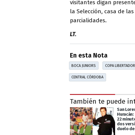
visitantes digan present
la Selección, casa de la
parcialidades.
LT.
En esta Nota
BOCA JUNIORS
COPA LIBERTADOR
CENTRAL CÓRDOBA
También te puede in
San Lore
Huracán:
22 minut
dos vers
duelo de