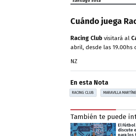
Santiago Sosa
Cuándo juega Ra
Racing Club
visitará al
C
abril, desde las 19.00hs
NZ
En esta Nota
RACING CLUB
MARAVILLA MARTÍN
También te puede in
El Fútbol
discute 
para los