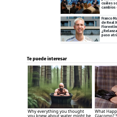
cuáles s
cambios 
Franco M
de Real 
Fiorentin
¿Relanza
paso atr