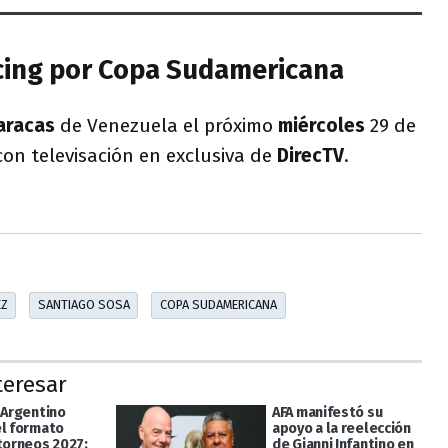
cing por Copa Sudamericana
aracas
de Venezuela el próximo
miércoles
29 de
 con televisación en exclusiva de
DirecTV
.
EZ
SANTIAGO SOSA
COPA SUDAMERICANA
teresar
 Argentino
AFA manifestó su
el formato
apoyo a la reelección
 torneos 2027:
de Gianni Infantino en