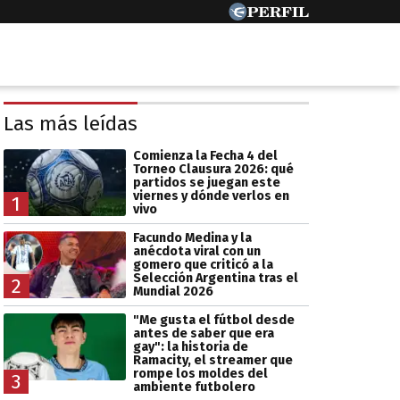
Las más leídas
Comienza la Fecha 4 del
Torneo Clausura 2026: qué
partidos se juegan este
viernes y dónde verlos en
1
vivo
Facundo Medina y la
anécdota viral con un
gomero que criticó a la
Selección Argentina tras el
2
Mundial 2026
"Me gusta el fútbol desde
antes de saber que era
gay": la historia de
Ramacity, el streamer que
rompe los moldes del
3
ambiente futbolero