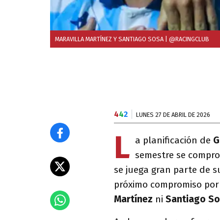
MARAVILLA MARTÍNEZ Y SANTIAGO SOSA
| @RACINGCLUB
4
4
2
LUNES 27 DE ABRIL DE 2026
L
a planificación de
G
semestre se compro
se juega gran parte de s
próximo compromiso po
Martínez
ni
Santiago S