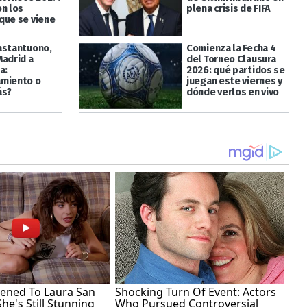
on los
plena crisis de FIFA
que se viene
astantuono,
Comienza la Fecha 4
Madrid a
del Torneo Clausura
a:
2026: qué partidos se
miento o
juegan este viernes y
ás?
dónde verlos en vivo