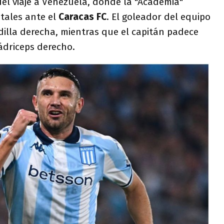
l viaje a Venezuela, donde la "Academia"
tales ante el
Caracas FC
. El goleador del equipo
dilla derecha, mientras que el capitán padece
ádriceps derecho.