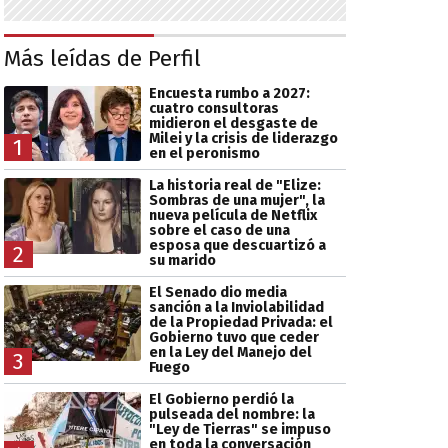
Más leídas de Perfil
Encuesta rumbo a 2027:
cuatro consultoras
midieron el desgaste de
Milei y la crisis de liderazgo
1
en el peronismo
La historia real de "Elize:
Sombras de una mujer", la
nueva película de Netflix
sobre el caso de una
esposa que descuartizó a
2
su marido
El Senado dio media
sanción a la Inviolabilidad
de la Propiedad Privada: el
Gobierno tuvo que ceder
en la Ley del Manejo del
3
Fuego
El Gobierno perdió la
pulseada del nombre: la
"Ley de Tierras" se impuso
en toda la conversación