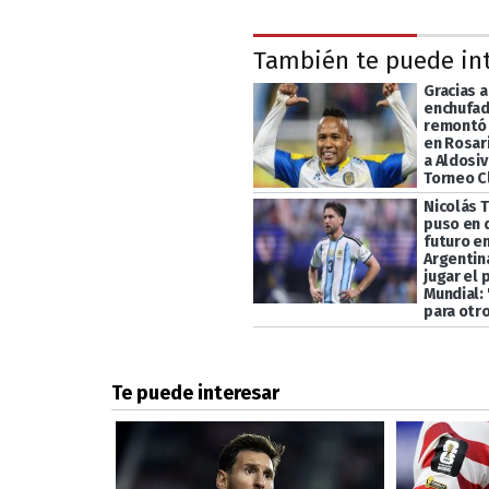
También te puede in
Gracias 
enchufad
remontó 
en Rosari
a Aldosiv
Torneo C
Nicolás T
puso en 
futuro en
Argentin
jugar el
Mundial:
para otr