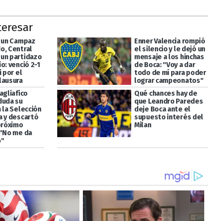
teresar
a un Campaz
Enner Valencia rompió
o, Central
el silencio y le dejó un
un partidazo
mensaje a los hinchas
o: venció 2-1
de Boca: "Voy a dar
i por el
todo de mí para poder
lausura
lograr campeonatos"
agliafico
Qué chances hay de
duda su
que Leandro Paredes
 la Selección
deje Boca ante el
a y descartó
supuesto interés del
 próximo
Milan
 "No me da
o"