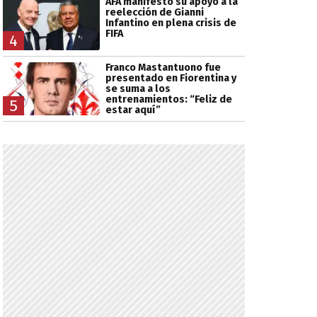
AFA manifestó su apoyo a la
reelección de Gianni
Infantino en plena crisis de
FIFA
4
Franco Mastantuono fue
presentado en Fiorentina y
se suma a los
entrenamientos: “Feliz de
5
estar aquí”