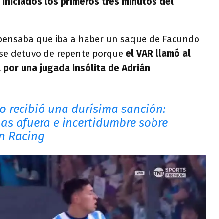
 iniciados los primeros tres minutos del
ensaba que iba a haber un saque de Facundo
 se detuvo de repente porque
el VAR llamó al
a por una jugada insólita de Adrián
o recibió una durísima sanción:
has afuera e incertidumbre sobre
en Racing