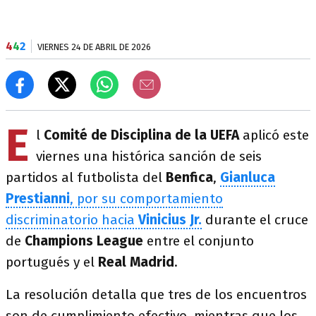
4
4
2
VIERNES 24 DE ABRIL DE 2026
E
l
Comité de Disciplina de la UEFA
aplicó este
viernes una histórica sanción de seis
partidos al futbolista del
Benfica
,
Gianluca
Prestianni
, por su comportamiento
discriminatorio hacia
Vinicius Jr.
durante el cruce
de
Champions League
entre el conjunto
portugués y el
Real Madrid
.
La resolución detalla que tres de los encuentros
son de cumplimiento efectivo, mientras que los