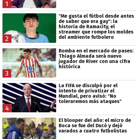
1
"Me gusta el fútbol desde antes
de saber que era gay": la
historia de Ramacity, el
streamer que rompe los moldes
del ambiente futbolero
2
Bomba en el mercado de pases:
Thiago Almada será nuevo
jugador de River con una cifra
histórica
3
La FIFA se disculpó por el
intento de privatizar el
Mundial, pero avisó: "No
toleraremos más ataques"
4
El blooper del año: el micro de
Boca se fue del Ducó y dejó
varados a cuatro futbolistas