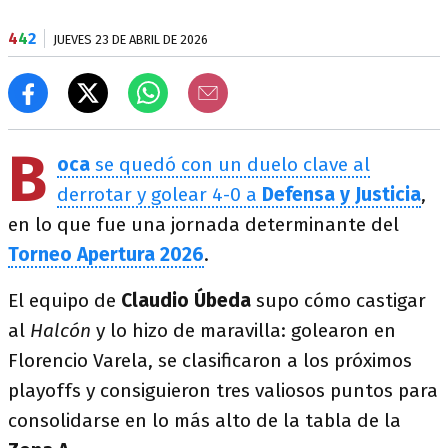
4
4
2
JUEVES 23 DE ABRIL DE 2026
B
oca
se quedó con un duelo clave al
derrotar y golear 4-0 a
Defensa y Justicia
,
en lo que fue una jornada determinante del
Torneo Apertura 2026
.
El equipo de
Claudio Úbeda
supo cómo castigar
al
Halcón
y lo hizo de maravilla: golearon en
Florencio Varela, se clasificaron a los próximos
playoffs y consiguieron tres valiosos puntos para
consolidarse en lo más alto de la tabla de la