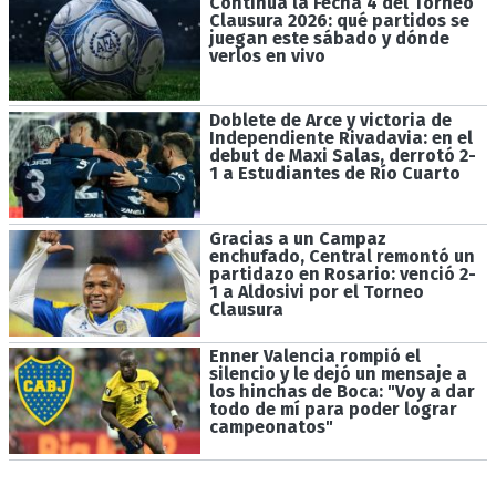
Continúa la Fecha 4 del Torneo
Clausura 2026: qué partidos se
juegan este sábado y dónde
verlos en vivo
Doblete de Arce y victoria de
Independiente Rivadavia: en el
debut de Maxi Salas, derrotó 2-
1 a Estudiantes de Río Cuarto
Gracias a un Campaz
enchufado, Central remontó un
partidazo en Rosario: venció 2-
1 a Aldosivi por el Torneo
Clausura
Enner Valencia rompió el
silencio y le dejó un mensaje a
los hinchas de Boca: "Voy a dar
todo de mí para poder lograr
campeonatos"