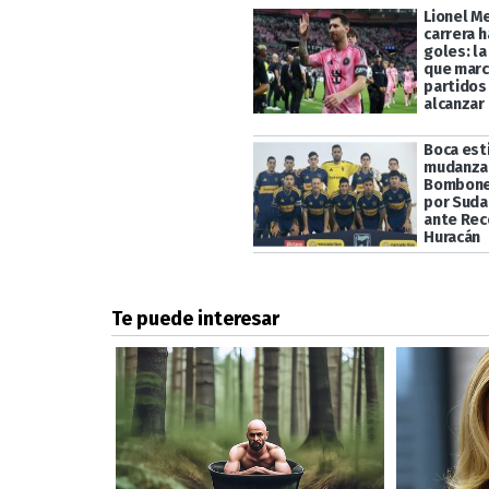
Lionel Me
carrera h
goles: la
que marc
partidos
alcanzar 
Boca esti
mudanza 
Bomboner
por Suda
ante Rec
Huracán