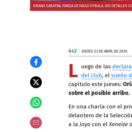
ORIANA SABATINI, PAREJA DE PAULO DYBALA, DIO DETALLES 
4
4
2
JUEVES 23 DE ABRIL DE 2026
L
uego de las
declara
del club
, el
sueño d
capítulo este jueves:
Oria
sobre el posible arribo.
En una charla con el pr
delantero de la Selecció
a la
Joya
con el
Xeneize
d