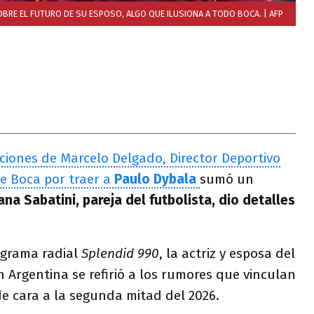
SOBRE EL FUTURO DE SU ESPOSO, ALGO QUE ILUSIONA A TODO BOCA.
| AFP
ciones de Marcelo Delgado, Director Deportivo
e Boca por traer a
Paulo Dybala
sumó un
na Sabatini, pareja del futbolista, dio detalles
ograma radial
Splendid 990
, la actriz y esposa del
n Argentina se refirió a los rumores que vinculan
e cara a la segunda mitad del 2026.