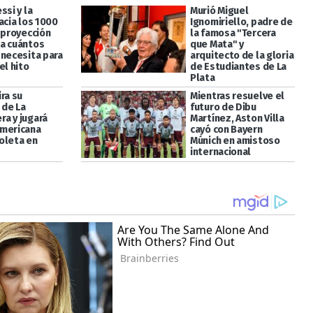
ssi y la
Murió Miguel
acia los 1000
Ignomiriello, padre de
 proyección
la famosa "Tercera
a cuántos
que Mata" y
 necesita para
arquitecto de la gloria
el hito
de Estudiantes de La
Plata
ra su
Mientras resuelve el
de La
futuro de Dibu
a y jugará
Martínez, Aston Villa
mericana
cayó con Bayern
oleta en
Múnich en amistoso
internacional