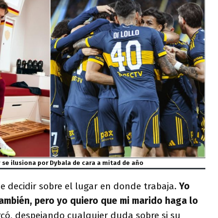
 se ilusiona por Dybala de cara a mitad de año
e decidir sobre el lugar en donde trabaja.
Yo
también, pero yo quiero que mi marido haga lo
rcó, despejando cualquier duda sobre si su