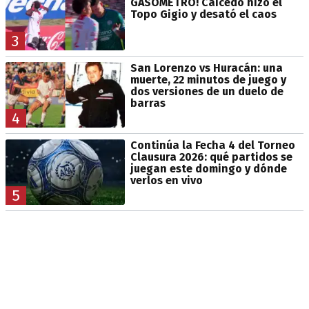
GASÓMETRO! Caicedo hizo el
Topo Gigio y desató el caos
3
San Lorenzo vs Huracán: una
muerte, 22 minutos de juego y
dos versiones de un duelo de
barras
4
Continúa la Fecha 4 del Torneo
Clausura 2026: qué partidos se
juegan este domingo y dónde
verlos en vivo
5