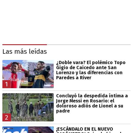
Las más leídas
¿Doble vara? El polémico Topo
Gigio de Caicedo ante San
Lorenzo y las diferencias con
Paredes a River
1
Concluyó la despedida íntima a
Jorge Messi en Rosario: el
doloroso adiós de Lionel a su
padre
2
¡ESCÁNDALO EN EL NUEVO