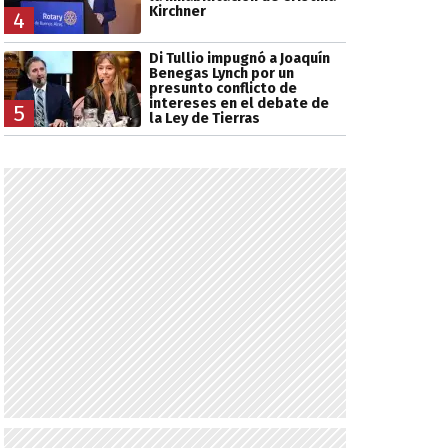
Kirchner
4
Di Tullio impugnó a Joaquín
Benegas Lynch por un
presunto conflicto de
intereses en el debate de
5
la Ley de Tierras