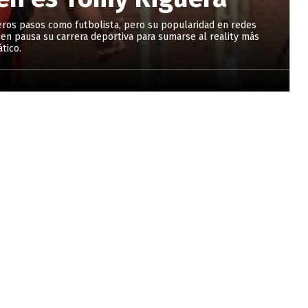
eros pasos como futbolista, pero su popularidad en redes
r en pausa su carrera deportiva para sumarse al reality más
tico.