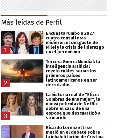
Más leídas de Perfil
Encuesta rumbo a 2027:
cuatro consultoras
midieron el desgaste de
Milei y la crisis de liderazgo
1
en el peronismo
Tercera Guerra Mundial: la
inteligencia artificial
reveló cuáles serían los
primeros países
latinoamericanos en ser
2
derrotados
La historia real de "Elize:
Sombras de una mujer", la
nueva película de Netflix
sobre el caso de una
esposa que descuartizó a
3
su marido
Ricardo Lorenzetti se
metió en el debate sobre
la inhabilitación de Cristina