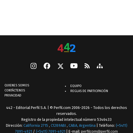
QUIENES SOMOS
EQUIPO
CONTÁCTENOS
REGLAS DE PARTICIPACIÓN
PRIVACIDAD
442 - Editorial Perfil S.A.
| © Perfil.com 2006-2026 - Todos los derechos
reservados.
Registro de la propiedad intelectual número 5346433
Dirección:
California 2715
,
C1289ABI
,
CABA, Argentina
| Teléfono:
(+5411)
7091-4921
/
(+5411) 7091-4921
| E-mail:
perfilcom@perfil.com