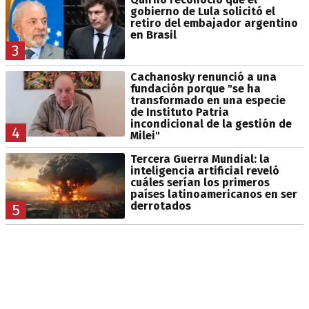
gobierno de Lula solicitó el
retiro del embajador argentino
en Brasil
3
Cachanosky renunció a una
fundación porque "se ha
transformado en una especie
de Instituto Patria
incondicional de la gestión de
4
Milei"
Tercera Guerra Mundial: la
inteligencia artificial reveló
cuáles serían los primeros
países latinoamericanos en ser
derrotados
5