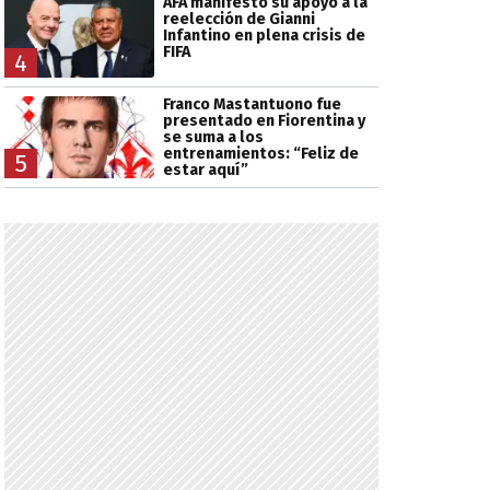
AFA manifestó su apoyo a la
reelección de Gianni
Infantino en plena crisis de
FIFA
4
Franco Mastantuono fue
presentado en Fiorentina y
se suma a los
entrenamientos: “Feliz de
5
estar aquí”