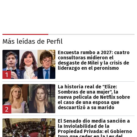
Más leídas de Perfil
Encuesta rumbo a 2027: cuatro
consultoras midieron el
desgaste de Milei y la crisis de
liderazgo en el peronismo
1
La historia real de "Elize:
Sombras de una mujer", la
nueva película de Netflix sobre
el caso de una esposa que
descuartizó a su marido
2
El Senado dio media sanción a
la Inviolabilidad de la
Propiedad Privada: el Gobierno
tuvo que ceder en la Ley del