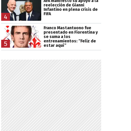
AFA manifestó su apoyo a la
reelección de Gianni
Infantino en plena crisis de
FIFA
4
Franco Mastantuono fue
presentado en Fiorentina y
se suma a los
entrenamientos: “Feliz de
5
estar aquí”