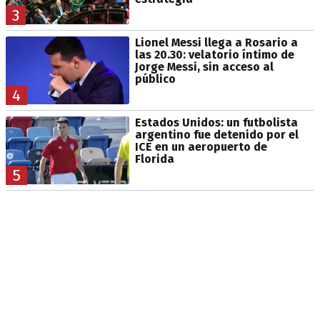
3
Lionel Messi llega a Rosario a
las 20.30: velatorio íntimo de
Jorge Messi, sin acceso al
público
4
Estados Unidos: un futbolista
argentino fue detenido por el
ICE en un aeropuerto de
Florida
5