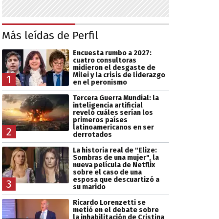
Más leídas de Perfil
Encuesta rumbo a 2027:
cuatro consultoras
midieron el desgaste de
Milei y la crisis de liderazgo
1
en el peronismo
Tercera Guerra Mundial: la
inteligencia artificial
reveló cuáles serían los
primeros países
latinoamericanos en ser
2
derrotados
La historia real de "Elize:
Sombras de una mujer", la
nueva película de Netflix
sobre el caso de una
esposa que descuartizó a
3
su marido
Ricardo Lorenzetti se
metió en el debate sobre
la inhabilitación de Cristina