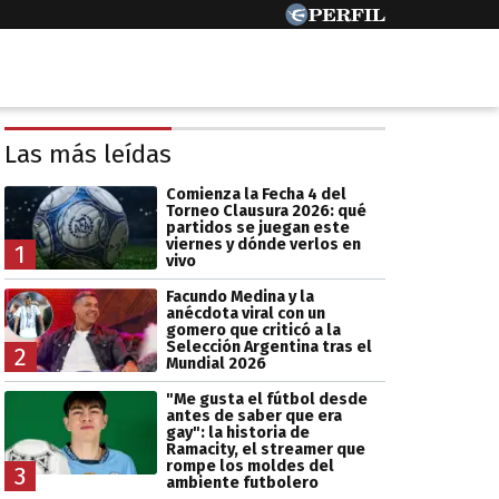
Las más leídas
Comienza la Fecha 4 del
Torneo Clausura 2026: qué
partidos se juegan este
viernes y dónde verlos en
1
vivo
Facundo Medina y la
anécdota viral con un
gomero que criticó a la
Selección Argentina tras el
2
Mundial 2026
"Me gusta el fútbol desde
antes de saber que era
gay": la historia de
Ramacity, el streamer que
rompe los moldes del
3
ambiente futbolero