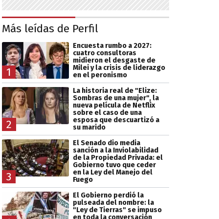
Más leídas de Perfil
Encuesta rumbo a 2027:
cuatro consultoras
midieron el desgaste de
Milei y la crisis de liderazgo
1
en el peronismo
La historia real de "Elize:
Sombras de una mujer", la
nueva película de Netflix
sobre el caso de una
esposa que descuartizó a
2
su marido
El Senado dio media
sanción a la Inviolabilidad
de la Propiedad Privada: el
Gobierno tuvo que ceder
en la Ley del Manejo del
3
Fuego
El Gobierno perdió la
pulseada del nombre: la
"Ley de Tierras" se impuso
en toda la conversación