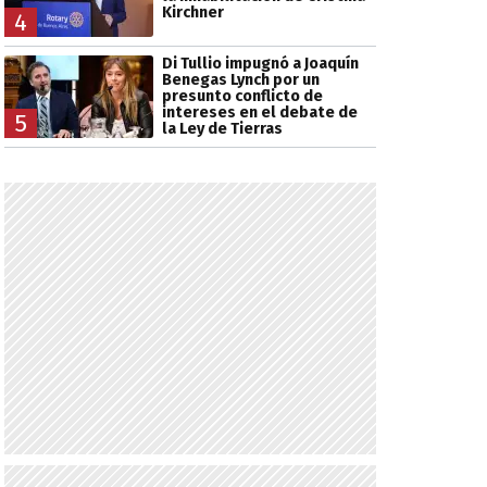
Kirchner
4
Di Tullio impugnó a Joaquín
Benegas Lynch por un
presunto conflicto de
intereses en el debate de
5
la Ley de Tierras