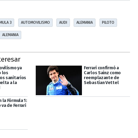
MULA 3
AUTOMOVILISMO
AUDI
ALEMANIA
PILOTO
ALEMANIA
teresar
ovilismo ya
Ferrari confirmó a
 los
Carlos Sainz como
os sanitarios
reemplazante de
uelta a la
Sebastian Vettel
d
 la Fórmula 1:
 va de Ferrari