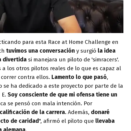
ticando para esta Race at Home Challenge en
tch
tuvimos una conversación
y surgió
la idea
a divertida
si manejara un piloto de 'simracers'.
 los otros pilotos reales de lo que es capaz al
correr contra ellos.
Lamento lo que pasó
,
 se ha dedicado a este proyecto por parte de la
 E.
Soy consciente de que mi ofensa tiene un
a se pensó con mala intención. Por
alificación de la carrera.
Además,
donaré
ecto de caridad
", afirmó el piloto que
llevaba
ra alemana
.