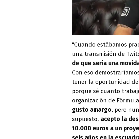
"Cuando estábamos prac
una transmisión de Twi
de que sería una movid
Con eso demostraríamos a
tener la oportunidad de 
porque sé cuánto trabajo
organización de Fórmula
gusto amargo,
pero nunc
supuesto,
acepto la desc
10.000 euros a un proy
seis años en la escuad