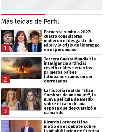
Más leídas de Perfil
Encuesta rumbo a 2027:
cuatro consultoras
midieron el desgaste de
Milei y la crisis de liderazgo
1
en el peronismo
Tercera Guerra Mundial: la
inteligencia artificial
reveló cuáles serían los
primeros países
latinoamericanos en ser
2
derrotados
La historia real de "Elize:
Sombras de una mujer", la
nueva película de Netflix
sobre el caso de una
esposa que descuartizó a
3
su marido
Ricardo Lorenzetti se
metió en el debate sobre
la inhabilitación de Cristina