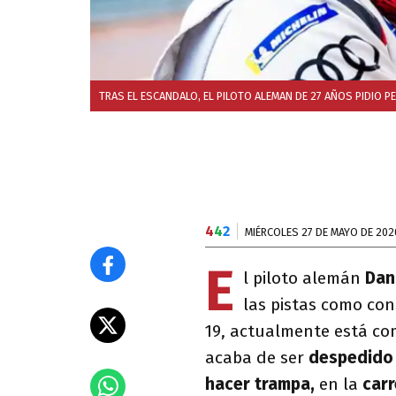
TRAS EL ESCANDALO, EL PILOTO ALEMAN DE 27 AÑOS PIDIO 
4
4
2
MIÉRCOLES 27 DE MAYO DE 202
E
l piloto alemán
Dan
las pistas como co
19, actualmente está co
acaba de
ser
despedido 
hacer trampa,
en la
carr