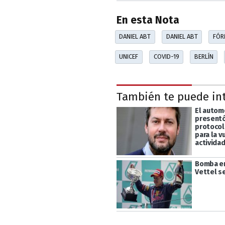
En esta Nota
DANIEL ABT
DANIEL ABT
FÓR
UNICEF
COVID-19
BERLÍN
También te puede in
El autom
presentó
protocol
para la v
activida
Bomba en
Vettel se