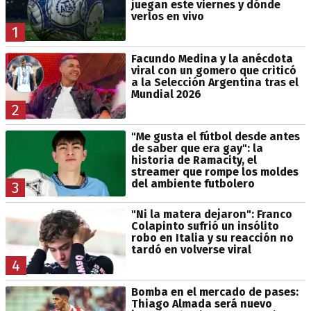
juegan este viernes y dónde
verlos en vivo
1
Facundo Medina y la anécdota
viral con un gomero que criticó
a la Selección Argentina tras el
Mundial 2026
2
"Me gusta el fútbol desde antes
de saber que era gay": la
historia de Ramacity, el
streamer que rompe los moldes
del ambiente futbolero
3
"Ni la matera dejaron": Franco
Colapinto sufrió un insólito
robo en Italia y su reacción no
tardó en volverse viral
4
Bomba en el mercado de pases:
Thiago Almada será nuevo