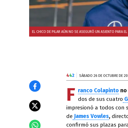
EL CHICO DE PILAR AÚN NO SE ASEGURÓ UN ASIENTO PARA E
4
4
2
SÁBADO 26 DE OCTUBRE DE 20
F
ranco Colapinto
no 
dos de sus cuatro
G
impresionó a todos con 
de
James Vowles
,
direct
confirmó sus plazas para