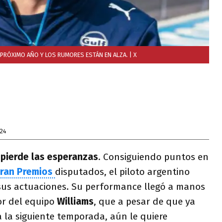
L PRÓXIMO AÑO Y LOS RUMORES ESTÁN EN ALZA.
| X
24
pierde las esperanzas
. Consiguiendo puntos en
ran Premios
disputados, el piloto argentino
sus actuaciones. Su performance llegó a manos
or del equipo
Williams
, que a pesar de que ya
 la siguiente temporada, aún le quiere