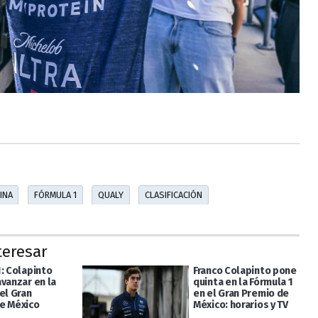
INA
FÓRMULA 1
QUALY
CLASIFICACIÓN
teresar
1: Colapinto
Franco Colapinto pone
vanzar en la
quinta en la Fórmula 1
el Gran
en el Gran Premio de
e México
México: horarios y TV