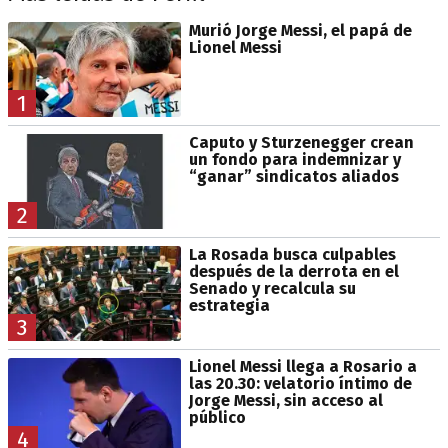
Murió Jorge Messi, el papá de
Lionel Messi
1
Caputo y Sturzenegger crean
un fondo para indemnizar y
“ganar” sindicatos aliados
2
La Rosada busca culpables
después de la derrota en el
Senado y recalcula su
estrategia
3
Lionel Messi llega a Rosario a
las 20.30: velatorio íntimo de
Jorge Messi, sin acceso al
público
4