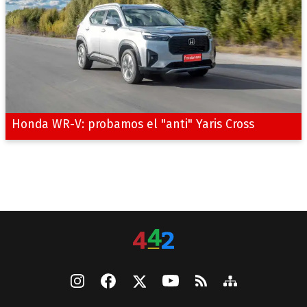
Honda WR-V: probamos el "anti" Yaris Cross