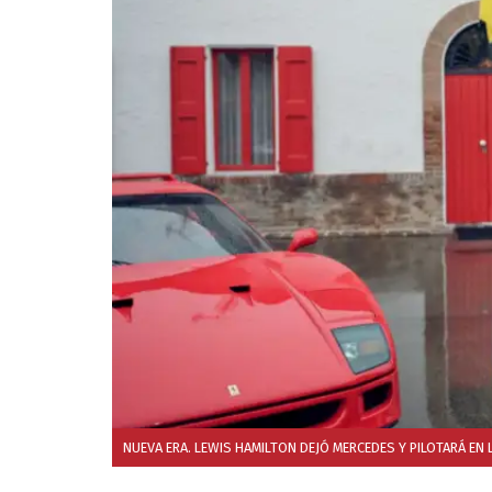
NUEVA ERA. LEWIS HAMILTON DEJÓ MERCEDES Y PILOTARÁ EN L