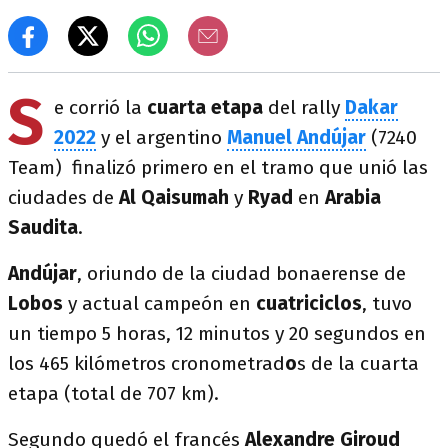
S
e corrió la
cuarta etapa
del rally
Dakar
2022
y el argentino
Manuel Andújar
(7240
Team)
finalizó primero en el tramo que unió las
ciudades de
Al Qaisumah
y
Ryad
en
Arabia
Saudita
.
Andújar
, oriundo de la ciudad bonaerense de
Lobos
y actual campeón en
cuatriciclos
, tuvo
un tiempo 5 horas, 12 minutos y 20 segundos en
los 465 kilómetros cronometrad
o
s de la cuarta
etapa (total de 707 km).
Segundo quedó el francés
Alexandre Giroud