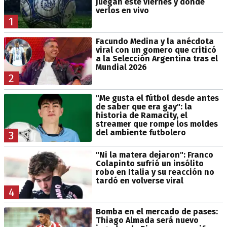
juegan este viernes y dónde
verlos en vivo
1
Facundo Medina y la anécdota
viral con un gomero que criticó
a la Selección Argentina tras el
Mundial 2026
2
"Me gusta el fútbol desde antes
de saber que era gay": la
historia de Ramacity, el
streamer que rompe los moldes
del ambiente futbolero
3
"Ni la matera dejaron": Franco
Colapinto sufrió un insólito
robo en Italia y su reacción no
tardó en volverse viral
4
Bomba en el mercado de pases:
Thiago Almada será nuevo