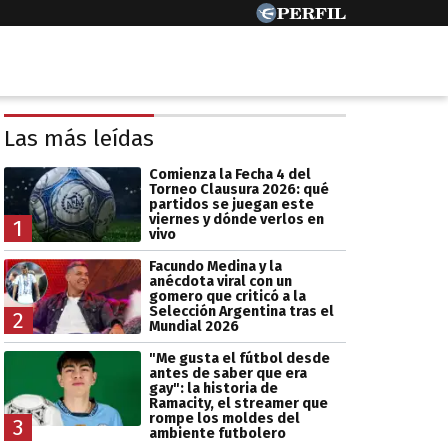
Las más leídas
Comienza la Fecha 4 del
Torneo Clausura 2026: qué
partidos se juegan este
viernes y dónde verlos en
1
vivo
Facundo Medina y la
anécdota viral con un
gomero que criticó a la
Selección Argentina tras el
2
Mundial 2026
"Me gusta el fútbol desde
antes de saber que era
gay": la historia de
Ramacity, el streamer que
rompe los moldes del
3
ambiente futbolero