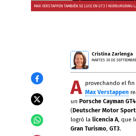
MAX VERSTAPPEN TAMBIÉN SE LUCE EN GT3
| NÜRBURGRING L
Cristina Zarlenga
MARTES 30 DE SEPTIEMBRE
A
provechando el fi
Max Verstappen
re
un
Porsche Cayman GT4
(
Deutscher Motor Spor
logró la
licencia A
, que l
Gran Turismo
,
GT3
.