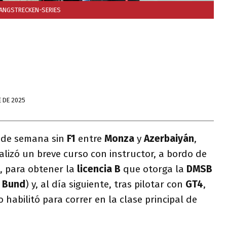
ANGSTRECKEN-SERIES
 DE 2025
n de semana sin
F1
entre
Monza
y
Azerbaiyán
,
alizó un breve curso con instructor, a bordo de
, para obtener la
licencia B
que otorga la
DMSB
t Bund
) y, al día siguiente, tras pilotar con
GT4
,
o habilitó para correr en la clase principal de