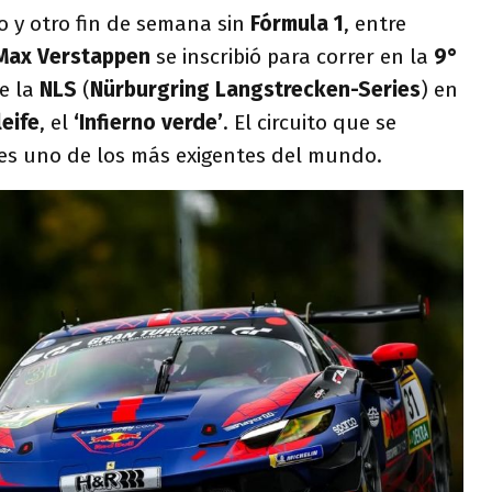
 y otro fin de semana sin
Fórmula 1
, entre
Max Verstappen
se inscribió para correr en la
9°
e la
NLS
(
Nürburgring Langstrecken-Series
) en
eife
, el
‘Infierno verde’
. El circuito que se
es uno de los más exigentes del mundo.