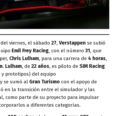
 del viernes, el sábado
27
,
Verstappen
se subió
quipo
Emil Frey Racing
, con el número
31
, que
per,
Chris Lulham
, para una carrera de
4 horas
,
km
.
Lulham
, de
22 años
, es piloto de
SIM Racing
a
y prototipos) del equipo
 y se sumó al
Gran Turismo
con el apoyo de
ó en la transición entre el simulador y las
al, como parte de su proyecto para impulsar
corporarlos a diferentes categorías.