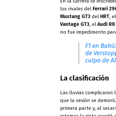
En la carrera se inscribi
los rivales del
Ferrari 29
Mustang GT3
del
HRT
, e
Vantage GT3
, el
Audi R8
no fue impedimento para
F1 en Bakú:
de Verstap
culpa de A
La clasificación
Las lluvias complicaron l
que la sesión se demoró
primera parte y, al secar
retomar la pista quedó 