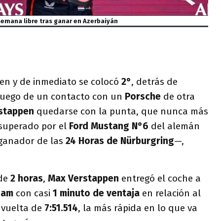
semana libre tras ganar en Azerbaiyán
ien y de inmediato se colocó
2°
, detrás de
 luego de un contacto con un
Porsche
de otra
stappen
quedarse con la punta, que nunca más
 superado por el
Ford Mustang N°6
del alemán
ganador de las
24 Horas de Nürburgring
—,
de
2 horas
,
Max Verstappen
entregó el coche a
ham
con casi
1 minuto de ventaja
en relación al
 vuelta de
7:51.514
, la más rápida en lo que va