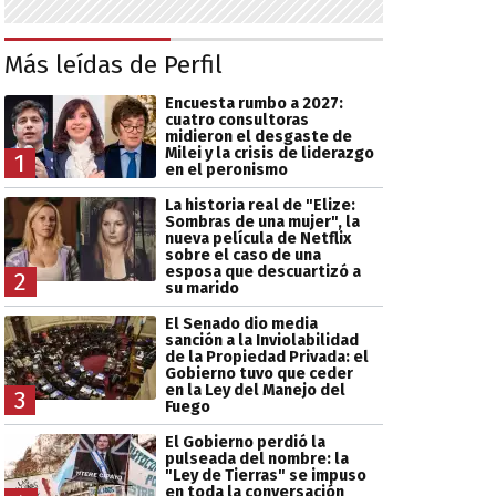
Más leídas de Perfil
Encuesta rumbo a 2027:
cuatro consultoras
midieron el desgaste de
Milei y la crisis de liderazgo
1
en el peronismo
La historia real de "Elize:
Sombras de una mujer", la
nueva película de Netflix
sobre el caso de una
esposa que descuartizó a
2
su marido
El Senado dio media
sanción a la Inviolabilidad
de la Propiedad Privada: el
Gobierno tuvo que ceder
en la Ley del Manejo del
3
Fuego
El Gobierno perdió la
pulseada del nombre: la
"Ley de Tierras" se impuso
en toda la conversación