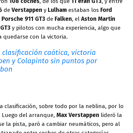
eron
108 coches
, de los que
11 eran GT3
, y entre
6
de
Verstappen
y
Lulham
estaban los
Ford
l
Porsche 911 GT3
de
Falken
, el
Aston Martin
 GT3
y pilotos con mucha experiencia, algo que
 quedarse con la victoria.
 clasificación caótica, victoria
pen y Colapinto sin puntos por
lbon
a clasificación, sobre todo por la neblina, por lo
. Luego del arranque,
Max Verstappen
lideró la
se la pista, paró a cambiar neumáticos, pero al
atrapado entre coches de otras categorías.