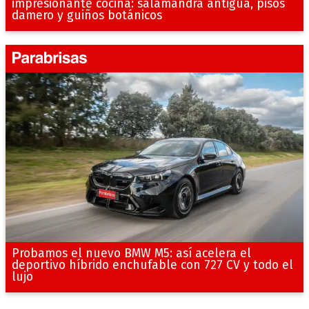
impresionante cocina: salamandra antigua, pisos
damero y guiños botánicos
Probamos el nuevo BMW M5: así acelera el
deportivo híbrido enchufable con 727 CV y todo el
lujo