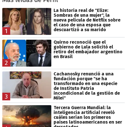
La historia real de "Elize:
Sombras de una mujer", la
nueva película de Netflix sobre
el caso de una esposa que
descuartizó a su marido
1
Quirno reconoció que el
gobierno de Lula solicitó el
retiro del embajador argentino
en Brasil
2
Cachanosky renunció a una
fundación porque "se ha
transformado en una especie
de Instituto Patria
incondicional de la gestión de
3
Milei"
Tercera Guerra Mundial: la
inteligencia artificial reveló
cuáles serían los primeros
países latinoamericanos en ser
derrotados