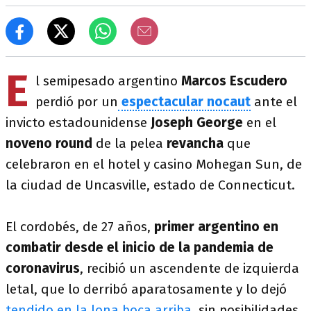
E
l semipesado argentino
Marcos Escudero
perdió por un
espectacular nocaut
ante el
invicto estadounidense
Joseph George
en el
noveno round
de la pelea
revancha
que
celebraron en el hotel y casino Mohegan Sun, de
la ciudad de Uncasville, estado de Connecticut.
El cordobés, de 27 años,
primer argentino en
combatir desde el inicio de la pandemia de
coronavirus
, recibió un ascendente de izquierda
letal, que lo derribó aparatosamente y lo dejó
tendido en la lona boca arriba
, sin posibilidades