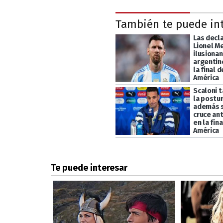
También te puede in
Las decl
Lionel M
ilusionan
argentin
la final 
América
Scaloni 
la postur
además se
cruce an
en la fin
América