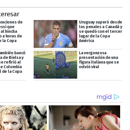
teresar
araciones de
Uruguay superó desde
essi que
los penales a Canadá y
 al hincha
se quedó con el tercer
o a horas de
lugar de la Copa
de la Copa
América
también bancó
La vergonzosa
a de Bielsa y
presentación de una
 refirió al
figura italiana que se
te Colombia
volvió viral
al de la Copa