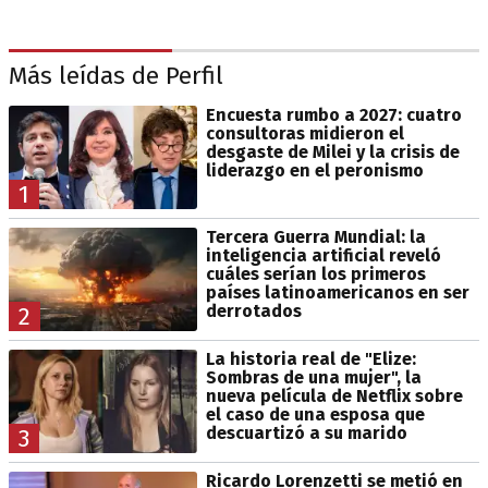
Más leídas de Perfil
Encuesta rumbo a 2027: cuatro
consultoras midieron el
desgaste de Milei y la crisis de
liderazgo en el peronismo
1
Tercera Guerra Mundial: la
inteligencia artificial reveló
cuáles serían los primeros
países latinoamericanos en ser
derrotados
2
La historia real de "Elize:
Sombras de una mujer", la
nueva película de Netflix sobre
el caso de una esposa que
descuartizó a su marido
3
Ricardo Lorenzetti se metió en