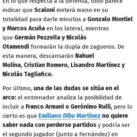
En lo que respecta a la defensa, todo parece
indicar que
Scaloni
meterá mano en su
totalidad para darle minutos a
Gonzalo Montiel
y Marcos Acuña
en los lateral, mientras
que
Germán Pezzella y Nicolás
Otamendi
formarán la dupla de zagueros. De
esta manera, descansarán
Nahuel
Molina,
Cristian Romero, Lisandro Martínez y
Nicolás Tagliafico.
Por último,
una de las dudas se sitúa en el
arco:
el entrenador analiza la posibilidad de
incluir a
Franco Armani o Gerónimo Rulli,
pero lo
cierto es que
Emiliano
Dibu
Martínez
no quiere
saber nada con perderse partidos
y podría ser
el segundo jugador (junto a Fernández) en