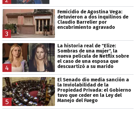
Femicidio de Agostina Vega:
detuvieron a dos inquilinos de
Claudio Barrelier por
encubrimiento agravado
3
La historia real de "Elize:
Sombras de una mujer", la
nueva película de Netflix sobre
el caso de una esposa que
descuartizó a su marido
4
El Senado dio media sanción a
la Inviolabilidad de la
Propiedad Privada: el Gobierno
tuvo que ceder en la Ley del
Manejo del Fuego
5