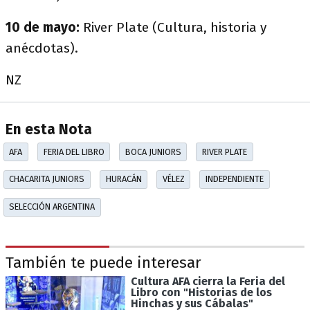
10 de mayo:
River Plate (Cultura, historia y
anécdotas).
NZ
En esta Nota
AFA
FERIA DEL LIBRO
BOCA JUNIORS
RIVER PLATE
CHACARITA JUNIORS
HURACÁN
VÉLEZ
INDEPENDIENTE
SELECCIÓN ARGENTINA
También te puede interesar
Cultura AFA cierra la Feria del
Libro con "Historias de los
Hinchas y sus Cábalas"