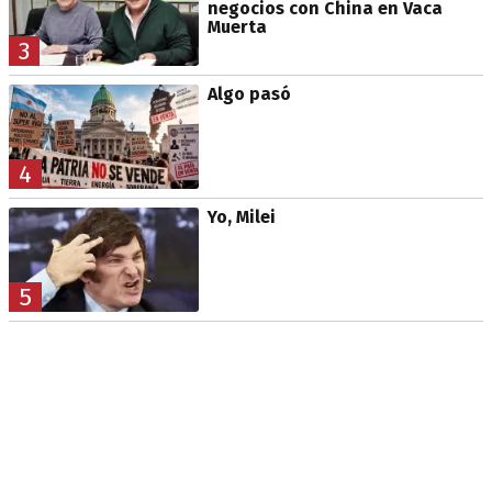
negocios con China en Vaca
Muerta
3
Algo pasó
4
Yo, Milei
5