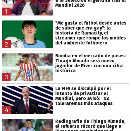
a la Selección Argentina tras el
Mundial 2026
1
"Me gusta el fútbol desde antes
de saber que era gay": la
historia de Ramacity, el
streamer que rompe los moldes
del ambiente futbolero
2
Bomba en el mercado de pases:
Thiago Almada será nuevo
jugador de River con una cifra
histórica
3
La FIFA se disculpó por el
intento de privatizar el
Mundial, pero avisó: "No
toleraremos más ataques"
4
Radiografía de Thiago Almada,
el refuerzo récord que llega a