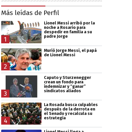
Más leídas de Perfil
Lionel Messi arribó por la
noche a Rosario para
despedir en familia a su
padre Jorge
1
Murió Jorge Messi, el papá
de Lionel Messi
2
Caputo y Sturzenegger
crean un fondo para
indemnizar y “ganar”
sindicatos aliados
3
La Rosada busca culpables
después de la derrota en
el Senado y recalcula su
estrategia
4
Lionel Messi llega a