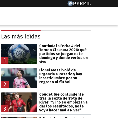
Las más leídas
Continúa la Fecha 4 del
Torneo Clausura 2026: qué
partidos se juegan este
domingo y dónde verlos en
1
vivo
Lionel Messi voló de
urgencia a Rosario y hay
incertidumbre por su
regreso al fútbol
2
Coudet fue contundente
tras la sexta derrota de
River: “Si no se empiezan a
dar los resultados, no le
3
voy a hacer mal a River”