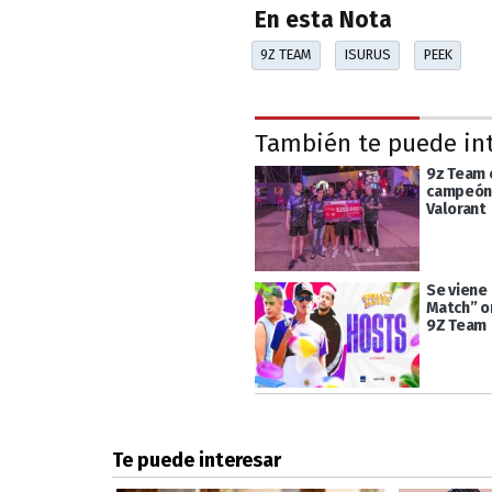
En esta Nota
9Z TEAM
ISURUS
PEEK
También te puede in
9z Team 
campeón 
Valorant
Se viene
Match” o
9Z Team