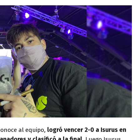
conoce al equipo,
logró vencer 2-0
a Isurus en
anadores y clasificó a la final.
Luego Isurus