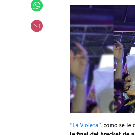
“La Violeta”
, como se le 
la final del bracket de g