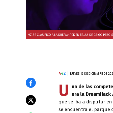
9Z SE CLASIFICÓ A LA DREAMHACK EN EE.UU. DE CS:GO PERO
4
4
2
JUEVES 16 DE DICIEMBRE DE 20
U
na de las compete
era la DreamHack 
que se iba a disputar en
se encuentra el parque d