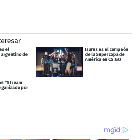
teresar
es el
Isurus es el campeón
argentino de
de la Supercopa de
América en CS:GO
 el “Stream
rganizado por