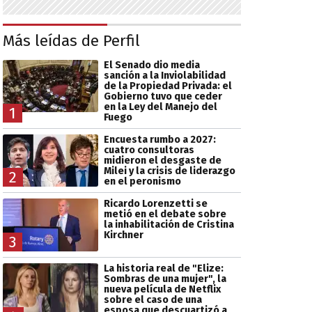
Más leídas de Perfil
El Senado dio media
sanción a la Inviolabilidad
de la Propiedad Privada: el
Gobierno tuvo que ceder
en la Ley del Manejo del
1
Fuego
Encuesta rumbo a 2027:
cuatro consultoras
midieron el desgaste de
Milei y la crisis de liderazgo
2
en el peronismo
Ricardo Lorenzetti se
metió en el debate sobre
la inhabilitación de Cristina
Kirchner
3
La historia real de "Elize:
Sombras de una mujer", la
nueva película de Netflix
sobre el caso de una
esposa que descuartizó a