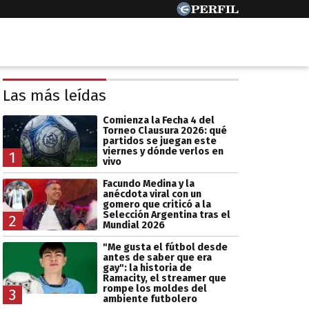
Las más leídas
Comienza la Fecha 4 del
Torneo Clausura 2026: qué
partidos se juegan este
viernes y dónde verlos en
1
vivo
Facundo Medina y la
anécdota viral con un
gomero que criticó a la
Selección Argentina tras el
2
Mundial 2026
"Me gusta el fútbol desde
antes de saber que era
gay": la historia de
Ramacity, el streamer que
rompe los moldes del
3
ambiente futbolero