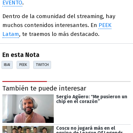
EVENTO
.
Dentro de la comunidad del streaming, hay
muchos contenidos interesantes. En
PEEK
Latam
, te traemos lo más destacado.
En esta Nota
IBAI
PEEK
TWITCH
También te puede interesar
Sergio Agüero: "Me pusieron un
chip en el corazón”
Coscu no jugará más en el
equipo de League Of Legends