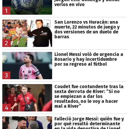
verlos en vivo
1
San Lorenzo vs Huracán: una
muerte, 22 minutos de juego y
dos versiones de un duelo de
barras
2
Lionel Messi voló de urgencia a
Rosario y hay incertidumbre
por su regreso al fútbol
3
Coudet fue contundente tras la
sexta derrota de River: “Si no
se empiezan a dar los
resultados, no le voy a hacer
mal a River”
4
Falleció Jorge Messi: quién fue y
por qué resultó determinante
en la vida deportiva de Lionel