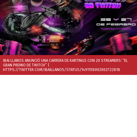
IBAI LLANOS ANUNCIÓ UNA CARRERA DE KARTINGS CON 20 STREAMERS: “EL
GRAN PREMIO DE TWITCH”
|
HTTPS://TWITTER.COM/IBAILLANOS/STATUS/1491158002002722818