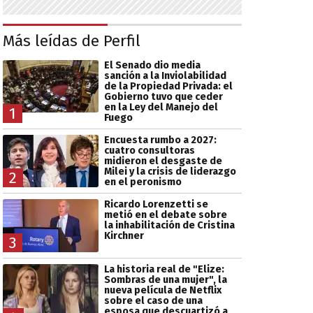
Más leídas de Perfil
El Senado dio media
sanción a la Inviolabilidad
de la Propiedad Privada: el
Gobierno tuvo que ceder
en la Ley del Manejo del
1
Fuego
Encuesta rumbo a 2027:
cuatro consultoras
midieron el desgaste de
Milei y la crisis de liderazgo
2
en el peronismo
Ricardo Lorenzetti se
metió en el debate sobre
la inhabilitación de Cristina
Kirchner
3
La historia real de "Elize:
Sombras de una mujer", la
nueva película de Netflix
sobre el caso de una
esposa que descuartizó a