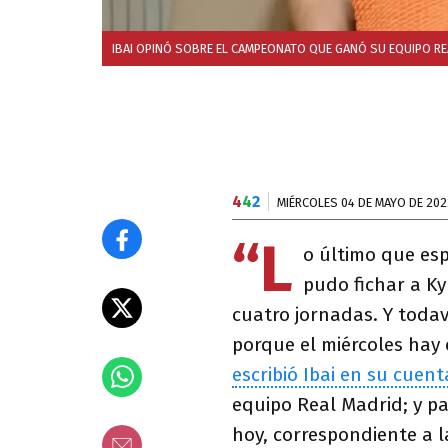
IBAI OPINÓ SOBRE EL CAMPEONATO QUE GANÓ SU EQUIPO RE
4
4
2
MIÉRCOLES 04 DE MAYO DE 202
“L
o último que es
pudo fichar a Ky
cuatro jornadas. Y toda
porque el miércoles hay 
escribió Ibai en su cuent
equipo Real Madrid; y pa
hoy, correspondiente a l