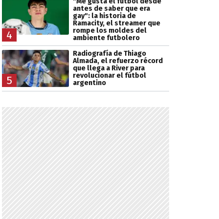
"Me gusta el fútbol desde
antes de saber que era
gay": la historia de
Ramacity, el streamer que
rompe los moldes del
4
ambiente futbolero
Radiografía de Thiago
Almada, el refuerzo récord
que llega a River para
revolucionar el fútbol
5
argentino