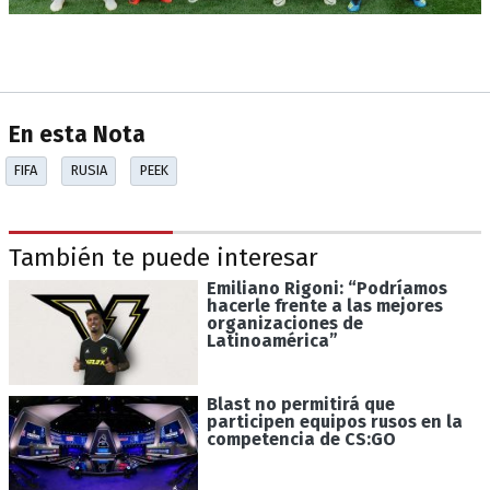
En esta Nota
FIFA
RUSIA
PEEK
También te puede interesar
Emiliano Rigoni: “Podríamos
hacerle frente a las mejores
organizaciones de
Latinoamérica”
Blast no permitirá que
participen equipos rusos en la
competencia de CS:GO