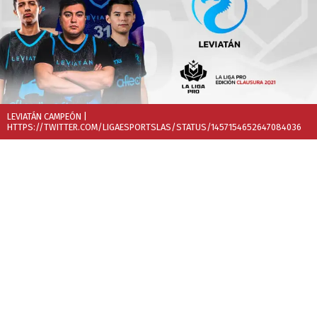
LEVIATÁN CAMPEÓN
|
HTTPS://TWITTER.COM/LIGAESPORTSLAS/STATUS/1457154652647084036