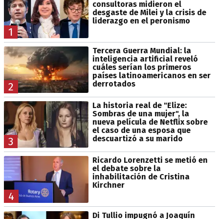
consultoras midieron el
desgaste de Milei y la crisis de
liderazgo en el peronismo
1
Tercera Guerra Mundial: la
inteligencia artificial reveló
cuáles serían los primeros
países latinoamericanos en ser
derrotados
2
La historia real de "Elize:
Sombras de una mujer", la
nueva película de Netflix sobre
el caso de una esposa que
descuartizó a su marido
3
Ricardo Lorenzetti se metió en
el debate sobre la
inhabilitación de Cristina
Kirchner
4
Di Tullio impugnó a Joaquín