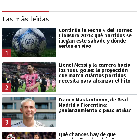
Las más leídas
Continúa la Fecha 4 del Torneo
Clausura 2026: qué partidos se
juegan este sábado y dónde
verlos en vivo
1
Lionel Messi y la carrera hacia
los 1000 goles: la proyección
que marca cuántos partidos
necesita para alcanzar el hito
2
Franco Mastantuono, de Real
Madrid a Fiorentina:
¿Relanzamiento o paso atrás?
3
Qué chances hay de que