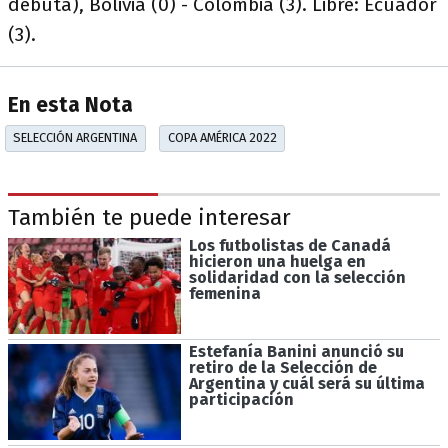
debuta), Bolivia (0) - Colombia (3). Libre: Ecuador
(3).
En esta Nota
SELECCIÓN ARGENTINA
COPA AMÉRICA 2022
También te puede interesar
Los futbolistas de Canadá
hicieron una huelga en
solidaridad con la selección
femenina
Estefanía Banini anunció su
retiro de la Selección de
Argentina y cuál será su última
participación