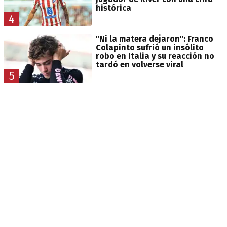
histórica
4
"Ni la matera dejaron": Franco
Colapinto sufrió un insólito
robo en Italia y su reacción no
tardó en volverse viral
5