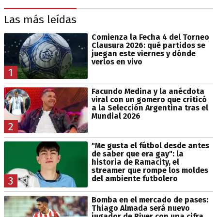
Las más leídas
Comienza la Fecha 4 del Torneo
Clausura 2026: qué partidos se
juegan este viernes y dónde
verlos en vivo
1
Facundo Medina y la anécdota
viral con un gomero que criticó
a la Selección Argentina tras el
Mundial 2026
2
"Me gusta el fútbol desde antes
de saber que era gay": la
historia de Ramacity, el
streamer que rompe los moldes
del ambiente futbolero
3
Bomba en el mercado de pases:
Thiago Almada será nuevo
jugador de River con una cifra