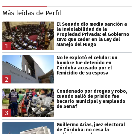
Más leídas de Perfil
El Senado dio media sanción a
la Inviolabilidad de la
Propiedad Privada: el Gobierno
tuvo que ceder en la Ley del
Manejo del Fuego
1
No le explotó el celular: un
hombre fue detenido en
Córdoba acusado por el
femicidio de su esposa
2
Condenado por drogas y robo,
cuando salió de prisión fue
becario municipal y empleado
de Senaf
3
Guillermo Arias, juez electoral
de Córdoba: no cesa la