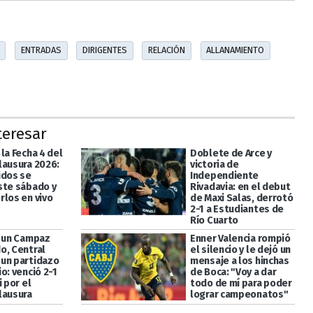
ENTRADAS
DIRIGENTES
RELACIÓN
ALLANAMIENTO
teresar
la Fecha 4 del
Doblete de Arce y
lausura 2026:
victoria de
idos se
Independiente
ste sábado y
Rivadavia: en el debut
rlos en vivo
de Maxi Salas, derrotó
2-1 a Estudiantes de
Río Cuarto
a un Campaz
Enner Valencia rompió
o, Central
el silencio y le dejó un
un partidazo
mensaje a los hinchas
o: venció 2-1
de Boca: "Voy a dar
i por el
todo de mí para poder
lausura
lograr campeonatos"