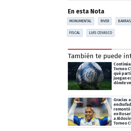
En esta Nota
MONUMENTAL
RIVER
BARRAS
FISCAL
LUIS CEVASCO
También te puede in
Continúa 
Torneo C
qué part
juegan e
dónde ve
Gracias 
enchufad
remontó 
en Rosari
a Aldosiv
Torneo C