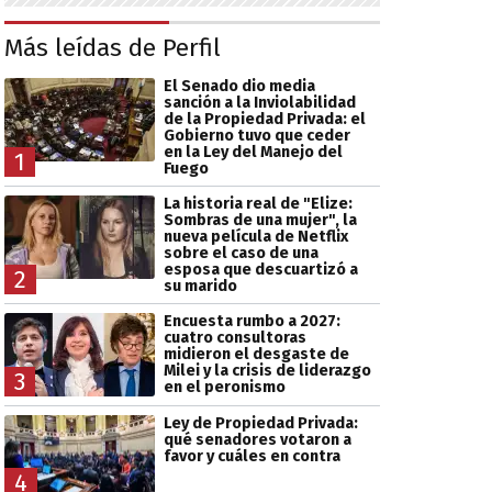
Más leídas de Perfil
El Senado dio media
sanción a la Inviolabilidad
de la Propiedad Privada: el
Gobierno tuvo que ceder
en la Ley del Manejo del
1
Fuego
La historia real de "Elize:
Sombras de una mujer", la
nueva película de Netflix
sobre el caso de una
esposa que descuartizó a
2
su marido
Encuesta rumbo a 2027:
cuatro consultoras
midieron el desgaste de
Milei y la crisis de liderazgo
3
en el peronismo
Ley de Propiedad Privada:
qué senadores votaron a
favor y cuáles en contra
4