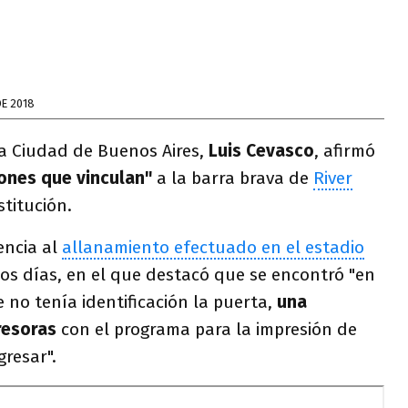
E 2018
 la Ciudad de Buenos Aires,
Luis Cevasco
, afirmó
ones que vinculan"
a la barra brava de
River
stitución.
encia al
allanamiento efectuado en el estadio
s días, en el que destacó que se encontró "en
 no tenía identificación la puerta,
una
resoras
con el programa para la impresión de
gresar".