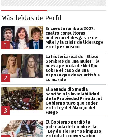
Más leídas de Perfil
Encuesta rumbo a 2027:
cuatro consultoras
midieron el desgaste de
Milei y la crisis de liderazgo
1
en el peronismo
La historia real de "Elize:
Sombras de una mujer", la
nueva película de Netflix
sobre el caso de una
esposa que descuartizó a
2
su marido
El Senado dio media
sanción a la Inviolabilidad
de la Propiedad Privada: el
Gobierno tuvo que ceder
en la Ley del Manejo del
3
Fuego
El Gobierno perdió la
pulseada del nombre: la
"Ley de Tierras" se impuso
en toda la conversación