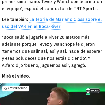
primerísima mano: Tevez y Wanchope le armaron
el equipo", explicó el conductor de TNT Sports.
Lee también:
La teoría de Mariano Closs sobre el
uso del VAR en el Boca-River
"Boca salió a jugarle a River 20 metros más
adelante porque Tevez y Wanchope le dijeron
'tenemos que salir así, así y así. nada de esperar
y esas boludeces que nos estás diciendo'. Y
Alfaro dijo 'bueno, juguemos así", agregó.
Mirá el video.