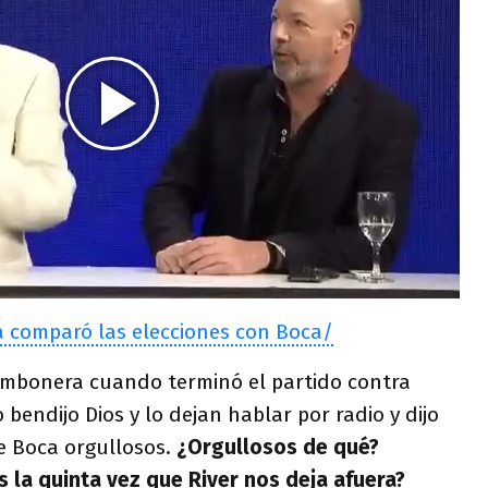
a comparó las elecciones con Boca/
ombonera cuando terminó el partido contra
 bendijo Dios y lo dejan hablar por radio y dijo
e Boca orgullosos.
¿Orgullosos de qué?
s la quinta vez que River nos deja afuera?