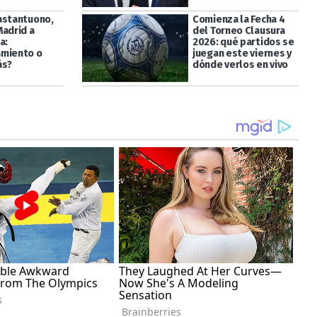
astantuono,
Comienza la Fecha 4
Madrid a
del Torneo Clausura
a:
2026: qué partidos se
miento o
juegan este viernes y
ás?
dónde verlos en vivo