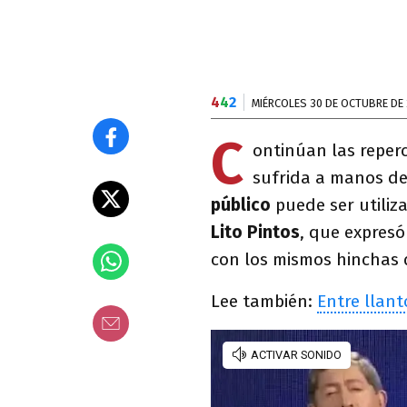
4
4
2
MIÉRCOLES 30 DE OCTUBRE DE 
C
ontinúan las reper
sufrida a manos d
público
puede ser utiliza
Lito Pintos
, que expres
con los mismos hinchas q
Lee también:
Entre llant