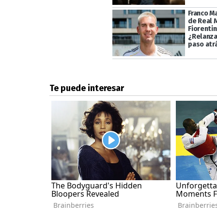
Franco M
de Real 
Fiorentin
¿Relanza
paso atr