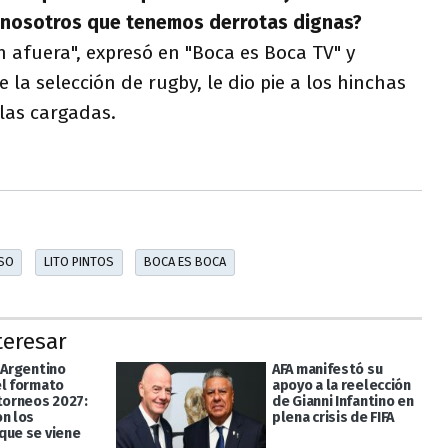
nosotros que tenemos derrotas dignas?
 afuera", expresó en "Boca es Boca TV" y
la selección de rugby, le dio pie a los hinchas
 las cargadas.
SO
LITO PINTOS
BOCA ES BOCA
teresar
 Argentino
AFA manifestó su
el formato
apoyo a la reelección
 torneos 2027:
de Gianni Infantino en
on los
plena crisis de FIFA
que se viene