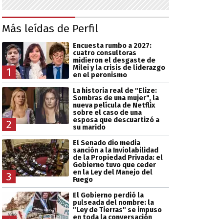
Más leídas de Perfil
Encuesta rumbo a 2027:
cuatro consultoras
midieron el desgaste de
Milei y la crisis de liderazgo
1
en el peronismo
La historia real de "Elize:
Sombras de una mujer", la
nueva película de Netflix
sobre el caso de una
esposa que descuartizó a
2
su marido
El Senado dio media
sanción a la Inviolabilidad
de la Propiedad Privada: el
Gobierno tuvo que ceder
en la Ley del Manejo del
3
Fuego
El Gobierno perdió la
pulseada del nombre: la
"Ley de Tierras" se impuso
en toda la conversación