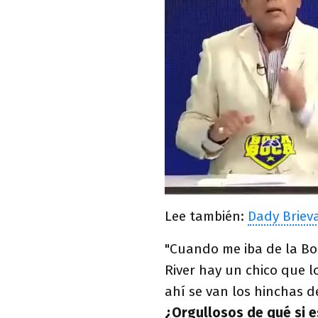
Lee también:
Dady Briev
"Cuando me iba de la B
River hay un chico que lo
ahí se van los hinchas d
¿Orgullosos de qué si e