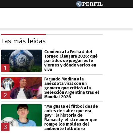
Las más leídas
Comienza la Fecha 4 del
Torneo Clausura 2026: qué
partidos se juegan este
viernes y dónde verlos en
1
vivo
Facundo Medina y la
anécdota viral con un
gomero que criticó a la
Selección Argentina tras el
2
Mundial 2026
"Me gusta el fútbol desde
antes de saber que era
gay": la historia de
Ramacity, el streamer que
rompe los moldes del
3
ambiente futbolero