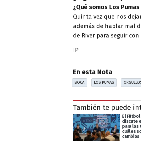
¿Qué somos Los Pumas 
Quinta vez que nos dejan
además de hablar mal de 
de River para seguir con
IP
En esta Nota
BOCA
LOS PUMAS
ORGULLO
También te puede in
El Fútbol
discute 
para los
cuáles s
cambios 