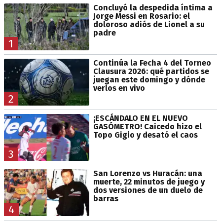
Concluyó la despedida íntima a
Jorge Messi en Rosario: el
doloroso adiós de Lionel a su
padre
1
Continúa la Fecha 4 del Torneo
Clausura 2026: qué partidos se
juegan este domingo y dónde
verlos en vivo
2
¡ESCÁNDALO EN EL NUEVO
GASÓMETRO! Caicedo hizo el
Topo Gigio y desató el caos
3
San Lorenzo vs Huracán: una
muerte, 22 minutos de juego y
dos versiones de un duelo de
barras
4