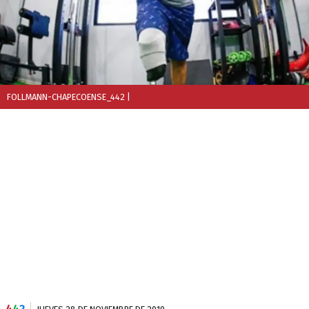
FOLLMANN-CHAPECOENSE_442
|
4
4
2