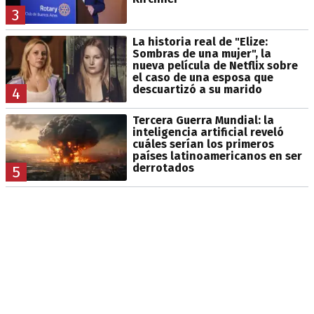
3
La historia real de "Elize:
Sombras de una mujer", la
nueva película de Netflix sobre
el caso de una esposa que
descuartizó a su marido
4
Tercera Guerra Mundial: la
inteligencia artificial reveló
cuáles serían los primeros
países latinoamericanos en ser
derrotados
5