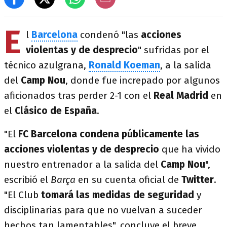
E
l
Barcelona
condenó "las
acciones
violentas y de desprecio
" sufridas por el
técnico azulgrana,
Ronald Koeman
, a la salida
del
Camp Nou
, donde fue increpado por algunos
aficionados tras perder 2-1 con el
Real Madrid
en
el
Clásico de España
.
"El
FC Barcelona condena públicamente las
acciones violentas y de desprecio
que ha vivido
nuestro entrenador a la salida del
Camp Nou
",
escribió el
Barça
en su cuenta oficial de
Twitter
.
"El Club
tomará las medidas de seguridad
y
disciplinarias para que no vuelvan a suceder
hechos tan lamentables", concluye el breve